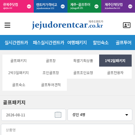
실시간렌트카
패스실시간렌트카
여행패키지
할인숙소
골프투어
골프패키지
골프장
특별기획상품
1박2일패키지
2박3일패키지
조인골프장
골프조인요청
골프전용차
골프숙소
골프투어견적
골프패키지